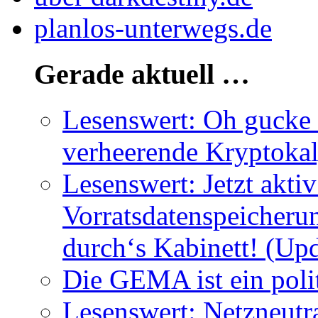
planlos-unterwegs.de
Gerade aktuell …
Lesenswert: Oh gucke m
verheerende Kryptoka
Lesenswert: Jetzt akti
Vorratsdatenspeicherun
durch‘s Kabinett! (Upd
Die GEMA ist ein poli
Lesenswert: Netzneutra