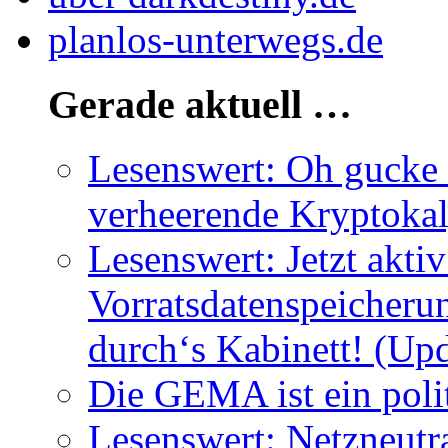
planlos-unterwegs.de
Gerade aktuell …
Lesenswert: Oh gucke m
verheerende Kryptoka
Lesenswert: Jetzt akti
Vorratsdatenspeicherun
durch‘s Kabinett! (Upd
Die GEMA ist ein poli
Lesenswert: Netzneutra