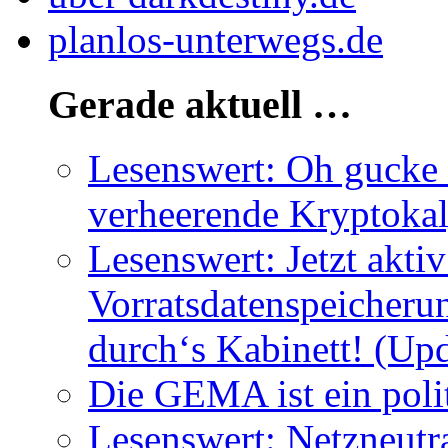
planlos-unterwegs.de
Gerade aktuell …
Lesenswert: Oh gucke m
verheerende Kryptoka
Lesenswert: Jetzt akti
Vorratsdatenspeicherun
durch‘s Kabinett! (Upd
Die GEMA ist ein poli
Lesenswert: Netzneutra